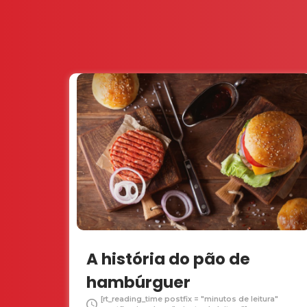
A história do pão de
hambúrguer
[rt_reading_time postfix = "minutos de leitura"