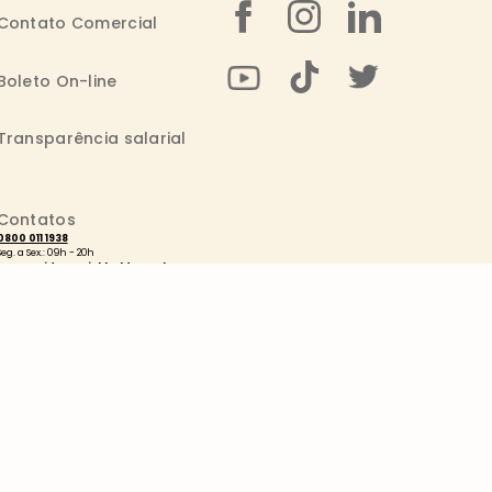
Contato Comercial
Boleto On-line
Transparência salarial
Contatos
0800 011 1938
Seg. a Sex.: 09h - 20h
consumidor@wickbold.com.br