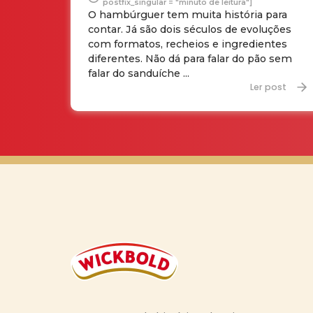
postfix_singular = "minuto de leitura"]
O hambúrguer tem muita história para
contar. Já são dois séculos de evoluções
com formatos, recheios e ingredientes
diferentes. Não dá para falar do pão sem
falar do sanduíche ...
Ler post