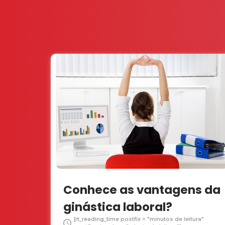
Conhece as vantagens da
ginástica laboral?
[rt_reading_time postfix = "minutos de leitura"