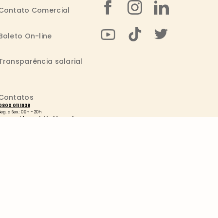
Contato Comercial
Boleto On-line
Transparência salarial
Contatos
0800 011 1938
Seg. a Sex.: 09h - 20h
consumidor@wickbold.com.br