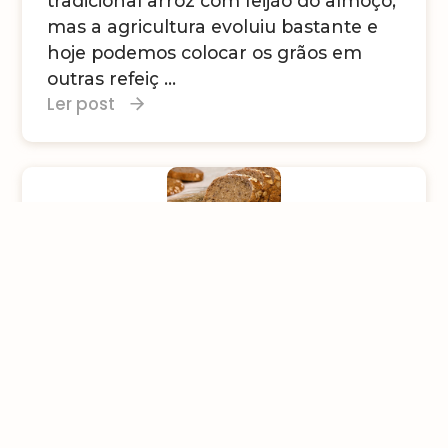
tradicional arroz com feijão do almoço,
mas a agricultura evoluiu bastante e
hoje podemos colocar os grãos em
outras refeiç ...
Ler post
Os benefícios dos pães
com grãos
[rt_reading_time postfix = "minutos de
leitura" postfix_singular = "minuto de
leitura"]
Com o aumento da procura por uma