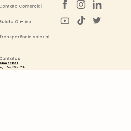
Contato Comercial
Boleto On-line
Transparência salarial
Contatos
0800 011 1938
Seg. a Sex.: 09h - 20h
consumidor@wickbold.com.br