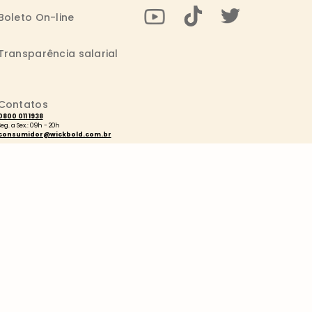
Boleto On-line
Transparência salarial
Contatos
0800 011 1938
Seg. a Sex.: 09h - 20h
consumidor@wickbold.com.br
Código de Conduta e Ética
LGPD