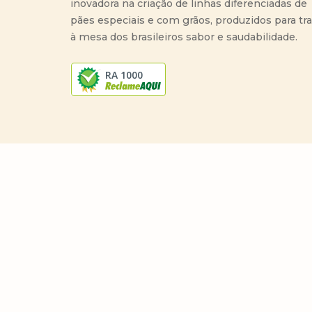
inovadora na criação de linhas diferenciadas de
pães especiais e com grãos, produzidos para tr
à mesa dos brasileiros sabor e saudabilidade.
RA 1000
Copyright 2023 Wickbold© . Todos os direitos