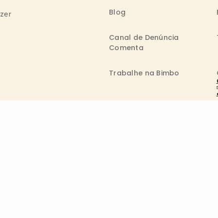
Blog
azer
Canal de Denúncia
Comenta
Trabalhe na Bimbo
 reservados. A marca Wickbold pertence ao Grupo Bimbo