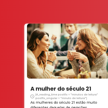
A mulher do século 21
[rt_reading_time postfix = "minutos de leitura"
postfix_singular = "minuto de leitura"]
As mulheres do século 21 estão muito
diferentes daquelas de gerações