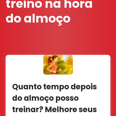
treino na hora
do almoço
Quanto tempo depois
do almoço posso
treinar? Melhore seus