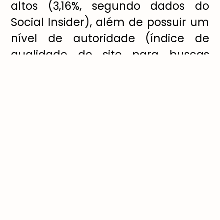
altos (3,16%, segundo dados do
Social Insider), além de possuir um
nível de autoridade (índice de
qualidade do site para buscas
orgânicas) invejável no Google.
“Esses resultados já representam a
relevância da plataforma para
qualquer profissional que deseja