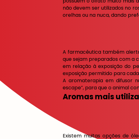
possuem o olfato muito mais a
não devem ser utilizados no ros
orelhas ou na nuca, dando pre
A farmacêutica também alerta 
que sejam preparados com a co
em relação à exposição do pet
exposição permitido para cada e
A aromaterapia em difusor n
escape”, para que o animal consi
Aromas mais utiliz
Existem muitas opções de óle