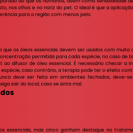
purado do que os humanos, assim como sensibilidade de p
to, nos olhos e no nariz do pet. O ideal é que a aplicação
ferência para a região com menos pelo.
que os óleos essenciais devem ser usados com muita c
ncentração permitida para cada espécie, no caso de bl
 ao difusor de óleo essencial. É necessário checar a 
spécie, caso contrário, a terapia pode ter o efeito contrá
unca deve ser feita em ambientes fechados, deve-s
ga sair do local, caso se sinta mal.
ados
os essenciais, mas cinco ganham destaque no tratamen