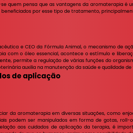
-se quem pensa que as vantagens da aromaterapia é u
eneficiados por esse tipo de tratamento, principalment
acêutica e CEO da Fórmula Animal, o mecanismo de aç
apia com o óleo essencial, acontece o estímulo e liber
nte, permite a regulação de várias funções do organismo
terinária auxilia na manutenção da saúde e qualidade de v
dos de aplicação
iar da aromaterapia em diversas situações, como enjoo,
ciais podem ser manipulados em forma de gotas, roll-o
elação aos cuidados de aplicação da terapia, é impor