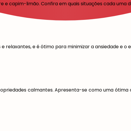
e e capim-limão. Confira em quais situações cada uma del
e relaxantes, e é ótimo para minimizar a ansiedade e o e
propriedades calmantes. Apresenta-se como uma ótima