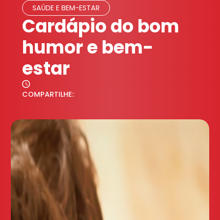
SAÚDE E BEM-ESTAR
Cardápio do bom
humor e bem-
estar
COMPARTILHE: