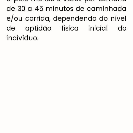
de 30 a 45 minutos de caminhada
e/ou corrida, dependendo do nível
de aptidão física inicial do
indivíduo.
Uma pessoa sedentária pode
começar a correr muitos
quilômetros ou deve treinar o
corpo de forma gradual?