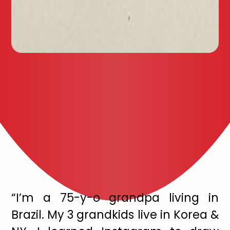
“I’m a 75-y-o grandpa living in
Brazil. My 3 grandkids live in Korea &