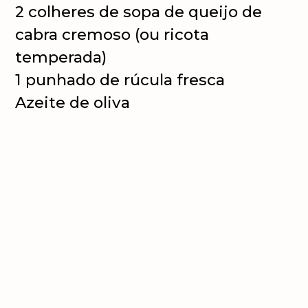
2 colheres de sopa de queijo de
cabra cremoso (ou ricota
temperada)
1 punhado de rúcula fresca
Azeite de oliva
Sal e pimenta-do-reino a gosto
Opcional:
noz-moscada, mel ou
sementes de abóbora tostadas
Modo de preparo: