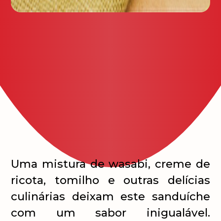
Uma mistura de wasabi, creme de
ricota, tomilho e outras del
í
cias
culin
á
rias deixam este sandu
í
che
com um sabor inigual
á
vel.