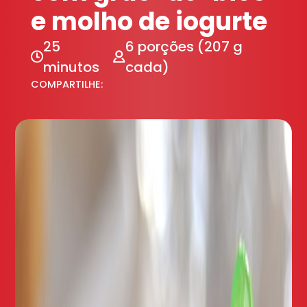
e molho de iogurte
25
6 porções (207 g
minutos
cada)
COMPARTILHE: