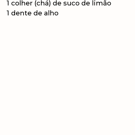
1 colher (chá) de suco de limão
1 dente de alho
1 colher (sopa) de azeite
½ pepino japonês em rodelas finas
ou cubinhos
½ pote de iogurte natural (80 g)
Sal e pimenta-do-reino para
temperar
Montagem
12 fatias do pão Estar Leve Forma
Wickbold
6 folhas de alface crespa
2 tomates em rodelas