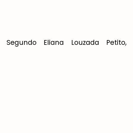
Segundo Eliana Louzada Petito,
fisioterapeuta e educadora física, o
RPG leva a vários benefícios
corporais. “A técnica auxilia no
fortalecimento e alongamento
postural, melhorando o
alinhamento, além dos
desconfortos musculoesqueléticos
relacionados a postura”, explica.