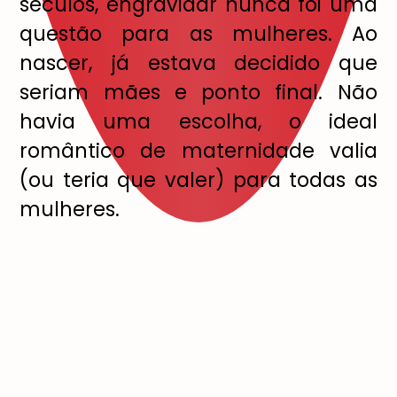
s
é
culos, engravidar nunca foi uma
quest
ã
o para as mulheres. Ao
nascer, j
á
estava decidido que
seriam m
ã
es e ponto final. N
ã
o
havia uma escolha, o ideal
rom
â
ntico de maternidade valia
(ou teria que valer) para todas as
mulheres.