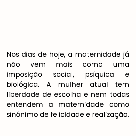
Nos dias de hoje, a maternidade j
á
n
ã
o vem mais como uma
imposi
çã
o social, ps
í
quica e
biol
ó
gica. A mulher atual tem
liberdade de escolha e nem todas
entendem a maternidade como
sin
ô
nimo de felicidade e realiza
çã
o.