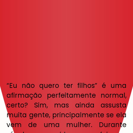
“
Eu n
ã
o quero ter filhos
” é
uma
afirma
çã
o perfeitamente normal,
certo? Sim, mas ainda assusta
muita gente, principalmente se ela
vem de uma mulher. Durante