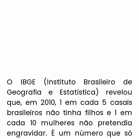
O IBGE (Instituto Brasileiro de
Geografia e Estat
í
stica) revelou
que, em 2010, 1 em cada 5 casais
brasileiros n
ã
o tinha filhos e 1 em
cada 10 mulheres n
ã
o pretendia
engravidar.
É
um n
ú
mero que s
ó