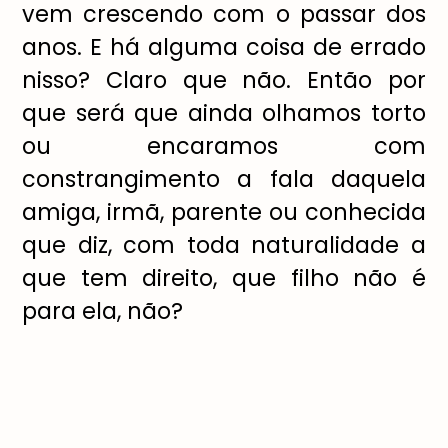
vem crescendo com o passar dos
anos. E h
á
alguma coisa de errado
nisso? Claro que n
ã
o. Ent
ã
o por
que ser
á
que ainda olhamos torto
ou encaramos com
constrangimento a fala daquela
amiga, irm
ã
, parente ou conhecida
que diz, com toda naturalidade a
que tem direito, que filho n
ã
o
é
para ela, n
ã
o?