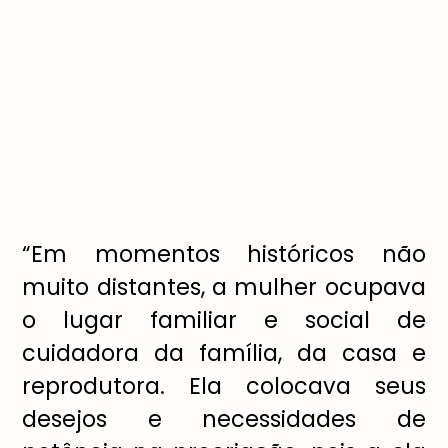
“Em momentos hist
ó
ricos n
ã
o
muito distantes, a mulher ocupava
o lugar familiar e social de
cuidadora da fam
í
lia, da casa e
reprodutora. Ela colocava seus
desejos e necessidades de