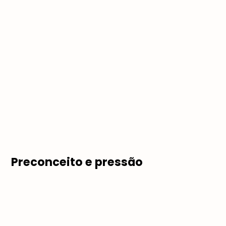
Preconceito e press
ã
o