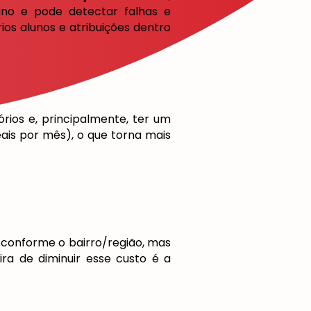
no e pode detectar falhas e
ios alunos e atribuições dentro
ios e, principalmente, ter um
ais por mês), o que torna mais
e conforme o bairro/região, mas
ra de diminuir esse custo é a