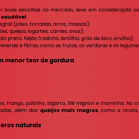
r boas escolhas no mercado, leve em consideração os
 saudável
:
gral (pães, torradas, arroz, massas);
es, queijos, iogurtes, carnes, ovos);
ão preto, feijão fradinho, lentilha, grão de bico, ervilha);
inerais e fibras, como as frutas, as verduras e os legume
om menor teor de gordura
es, frango, patinho, lagarto, filé mignon e maminha. No c
tadas, além dos
queijos mais magros
, como a ricota,
eros naturais