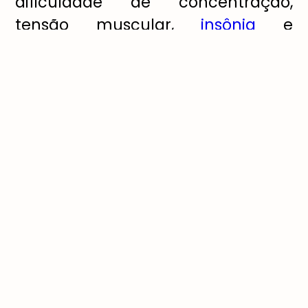
dificuldade de concentração,
tensão muscular,
insônia
e
sintomas físicos como taquicardia
e falta de ar.