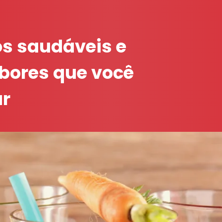
os saudáveis e
abores que você
ar