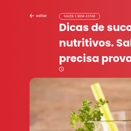
voltar
SAÚDE E BEM-ESTAR
Dicas de suc
nutritivos. S
precisa prov