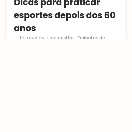
Dicas para praticar
esportes depois dos 60
anos
[rt_reading_time postfix = "minutos de
leitura" postfix_singular = "minuto de
leitura"]
Quem já passou dos 60 anos pode (e
deve!) se manter ativo praticando
exercícios. Além aliar uma
alimentação saudável à rotina, é
importante escolher bem o esporte
para ganhar s ...
Ler post