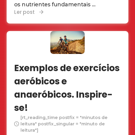
os nutrientes fundamentais ...
Ler post
Exemplos de exercícios
aeróbicos e
anaeróbicos. Inspire-
se!
[rt_reading_time postfix = "minutos de
leitura" postfix_singular = "minuto de
leitura"]