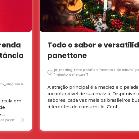
prenda
Todo o sabor e versatili
stância
panettone
[rt_reading_time postfix = "minutos de leitura" p
"minuto de leitura"]
fix_singular =
A atração principal é a maciez e o palada
inconfundível de sua massa. Disponível
sabores, cada vez mais os brasileiros b
ircula em
diferentes de consumi-lo. Conf ...
 de
...
Ler post