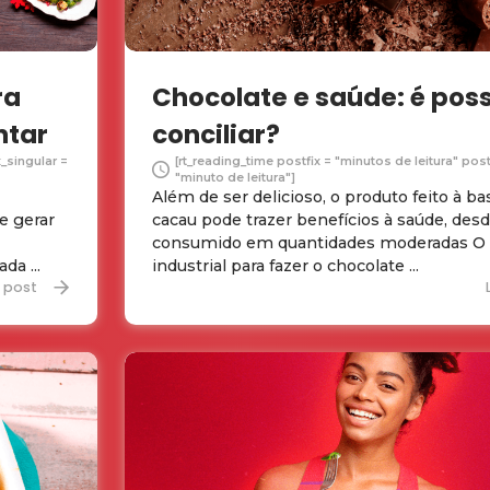
ra
Chocolate e saúde: é poss
ntar
conciliar?
x_singular =
[rt_reading_time postfix = "minutos de leitura" post
"minuto de leitura"]
Além de ser delicioso, o produto feito à ba
e gerar
cacau pode trazer benefícios à saúde, des
consumido em quantidades moderadas O
da ...
industrial para fazer o chocolate ...
r post