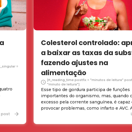
ma
Colesterol controlado: a
a baixar as taxas da sub
fazendo ajustes na
x_singular =
alimentação
[rt_reading_time postfix = "minutos de leitura" post
"minuto de leitura"]
quatro
Esse tipo de gordura participa de funções
a
importantes do organismo, mas, quando c
excesso pela corrente sanguínea, é capaz
provocar problemas, como infarto e AVC. A 
r post