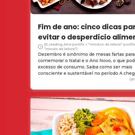
Fim de ano: cinco dicas pa
evitar o desperdício alime
[rt_reading_time postfix = "minutos de leitura" postfi
"minuto de leitura"]
Dezembro é sinônimo de mesas fartas para
comemorar o Natal e o Ano Novo, o que pod
excesso de consumo. Saiba como ser mais
consciente e sustentável no período A chega
Le