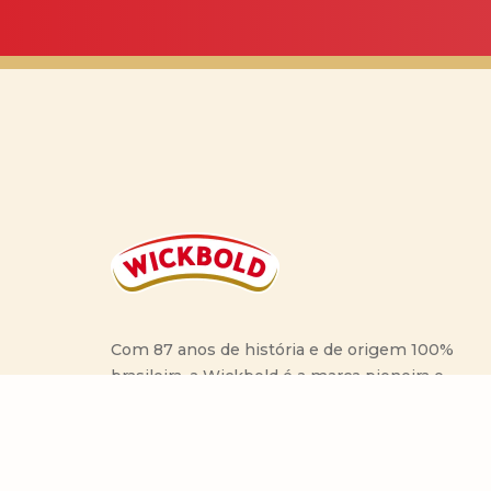
Com 87 anos de história e de origem 100%
brasileira, a Wickbold é a marca pioneira e
inovadora na criação de linhas diferenciadas de
pães especiais e com grãos, produzidos para tr
à mesa dos brasileiros sabor e saudabilidade.