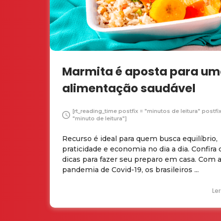
Marmita é aposta para u
alimentação saudável
[rt_reading_time postfix = "minutos de leitura" postfi
"minuto de leitura"]
Recurso é ideal para quem busca equilíbrio,
praticidade e economia no dia a dia. Confira 
dicas para fazer seu preparo em casa. Com 
pandemia de Covid-19, os brasileiros ...
Le