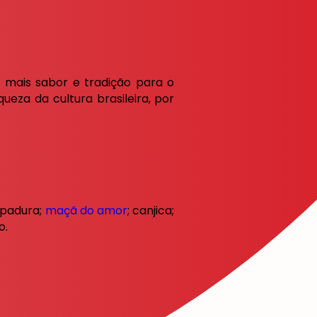
a mais sabor e tradição para o
queza da cultura brasileira, por
apadura;
maçã do amor
; canjica;
o.