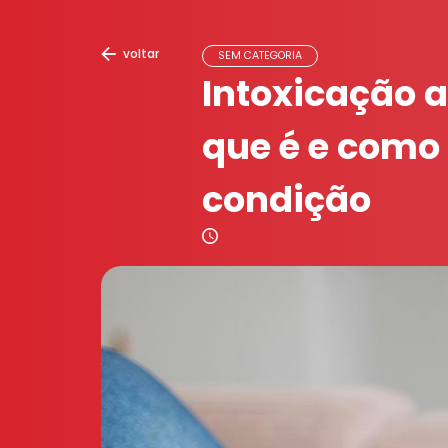
voltar
SEM CATEGORIA
Intoxicação a
que é e como 
condição