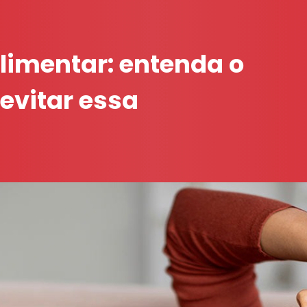
limentar: entenda o
evitar essa